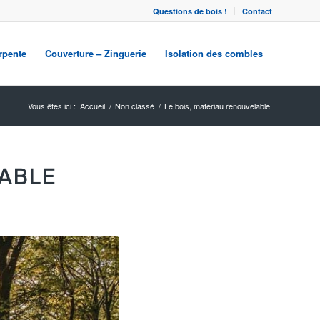
Questions de bois !
Contact
rpente
Couverture – Zinguerie
Isolation des combles
Vous êtes ici :
Accueil
/
Non classé
/
Le bois, matériau renouvelable
ABLE