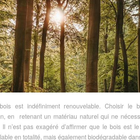
e bois est indéfiniment renouvelable. Choisir le 
n, en retenant un matériau naturel qui ne nécess
. Il n’est pas exagéré d’affirmer que le bois est l
ble en totalité, mais également biodégradable dans