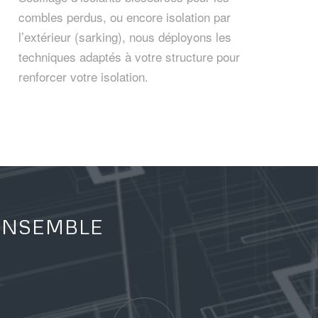
combles perdus, ou encore isolation par
l’extérieur (sarking), nous déployons les
techniques adaptés à votre structure pour
renforcer votre isolation.
 ENSEMBLE