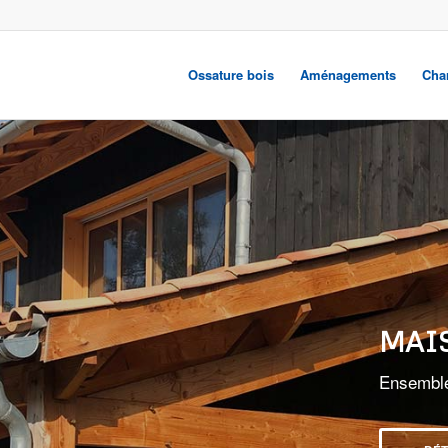
Ossature bois
Aménagements
Cha
AGR
SUR
Augmente
agrandis