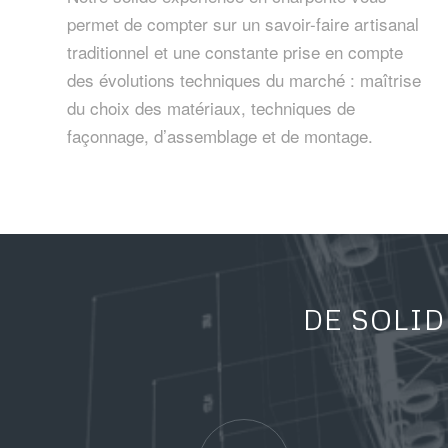
permet de compter sur un savoir-faire artisanal
traditionnel et une constante prise en compte
des évolutions techniques du marché : maîtrise
du choix des matériaux, techniques de
façonnage, d’assemblage et de montage.
DE SOLID