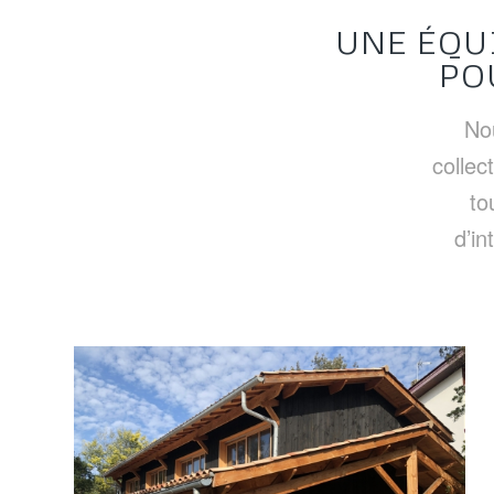
UNE ÉQU
PO
Nou
collec
to
d’in