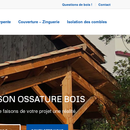
Questions de bois !
Contact
rpente
Couverture – Zinguerie
Isolation des combles
ANDISSEMENT,
ÉLÉVATION
z votre espace quotidien avec les
sements bois.