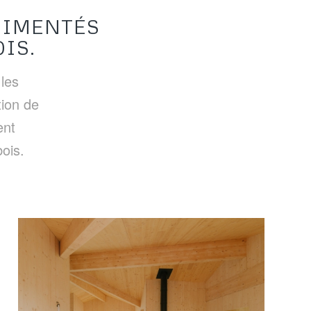
RIMENTÉS
IS.
 les
tion de
ent
bois.