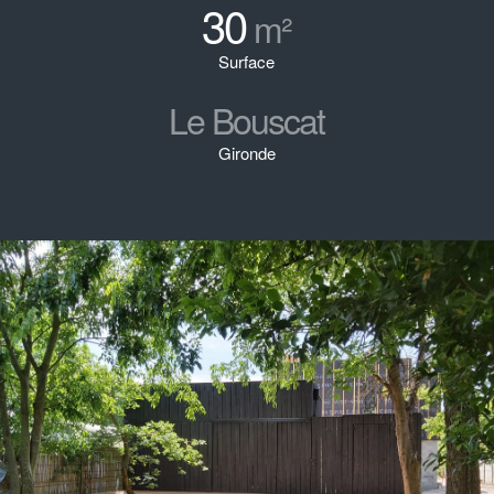
30
m²
Surface
Le Bouscat
Gironde