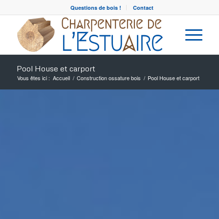
Questions de bois !
Contact
Pool House et carport
Vous êtes ici :
Accueil
/
Construction ossature bois
/
Pool House et carport